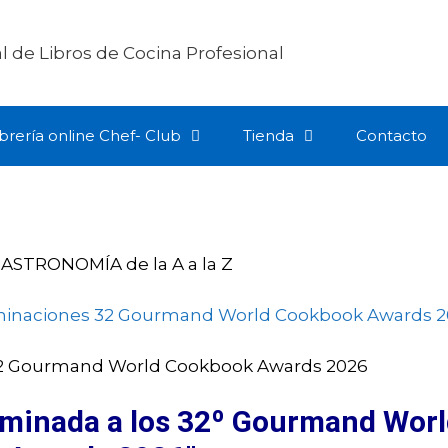
ibrería online Chef- Club
Tienda
Contacto
minada a los 32º Gourmand Wor