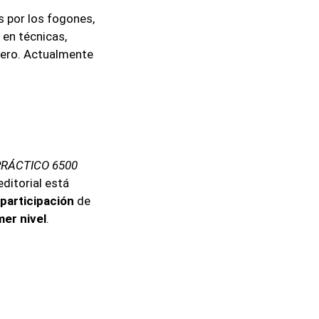
s por los fogones,
o en técnicas,
nero. Actualmente
PRÁCTICO 6500
 editorial está
participación
de
mer nivel
.