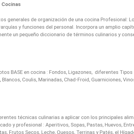
y Cocinas
s generales de organización de una cocina Profesional: Lo
rquías y funciones del personal. Incorpora un amplio capít
lmente un pequeño diccionario de términos culinarios y cons
ptos BASE en cocina : Fondos, Ligazones, diferentes Tipos 
s, Blancos, Coulis, Marinadas, Chad-Froid, Guarniciones, Vin
erentes técnicas culinarias a aplicar con los principales al
cado y profesional : Aperitivos, Sopas, Pastas, Huevos, Ent
tas, Frutos Secos, Leche, Quesos, Terrinas y Patés, el Hígad